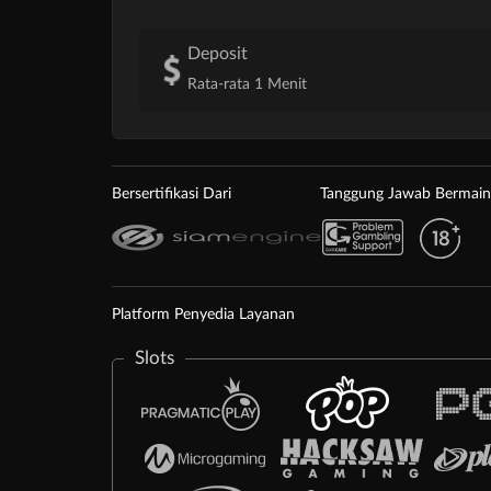
Deposit
Rata-rata 1 Menit
Bersertifikasi Dari
Tanggung Jawab Bermain
Platform Penyedia Layanan
Slots