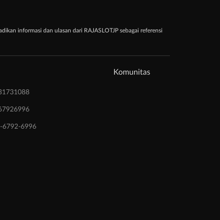
adikan informasi dan ulasan dari RAJASLOTJP sebagai referensi
Komunitas
31731088
67926996
-6792-6996