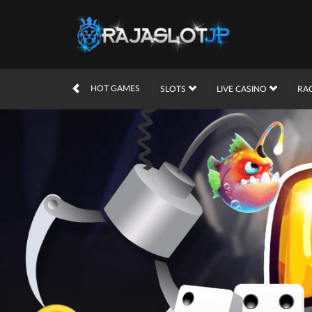
HOT GAMES
SLOTS
LIVE CASINO
RA