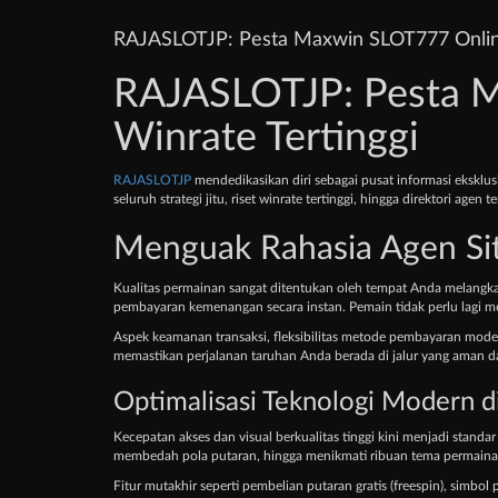
RAJASLOTJP: Pesta Maxwin SLOT777 Online 
RAJASLOTJP: Pesta M
Winrate Tertinggi
RAJASLOTJP
mendedikasikan diri sebagai pusat informasi eksklu
seluruh strategi jitu, riset winrate tertinggi, hingga direktori a
Menguak Rahasia Agen Situ
Kualitas permainan sangat ditentukan oleh tempat Anda melangka
pembayaran kemenangan secara instan. Pemain tidak perlu lagi 
Aspek keamanan transaksi, fleksibilitas metode pembayaran mode
memastikan perjalanan taruhan Anda berada di jalur yang aman
Optimalisasi Teknologi Modern d
Kecepatan akses dan visual berkualitas tinggi kini menjadi stand
membedah pola putaran, hingga menikmati ribuan tema permainan
Fitur mutakhir seperti pembelian putaran gratis (freespin), simbo