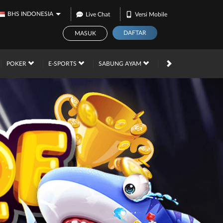
BHS INDONESIA
Live Chat
Versi Mobile
DAFTAR
MASUK
PROMOSI
POKER
E-SPORTS
SABUNG AYAM