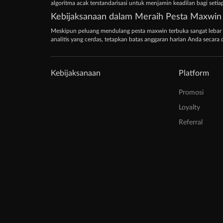
algoritma acak terstandarisasi untuk menjamin keadilan bagi setiap
Kebijaksanaan dalam Meraih Pesta Maxwin
Meskipun peluang mendulang pesta maxwin terbuka sangat lebar me
analitis yang cerdas, tetapkan batas anggaran harian Anda secara 
Kebijaksanaan
Platform
Promosi
Loyalty
Referral