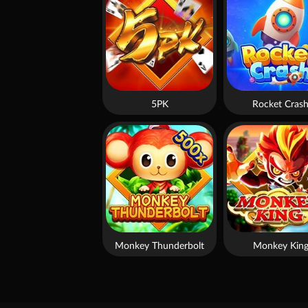
5PK
Rocket Cras
Monkey Thunderbolt
Monkey Kin