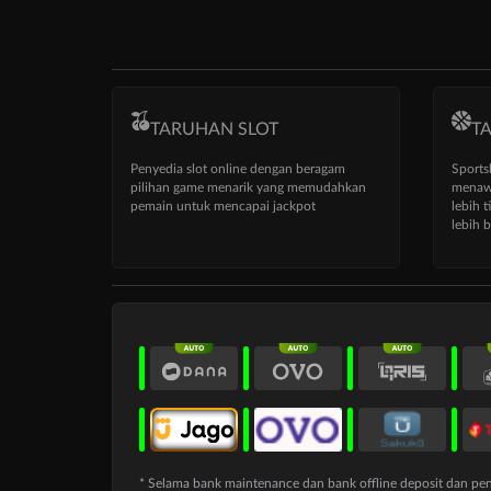
TARUHAN SLOT
T
Penyedia slot online dengan beragam
Sports
pilihan game menarik yang memudahkan
menawa
pemain untuk mencapai jackpot
lebih 
lebih 
* Selama bank maintenance dan bank offline deposit dan pen