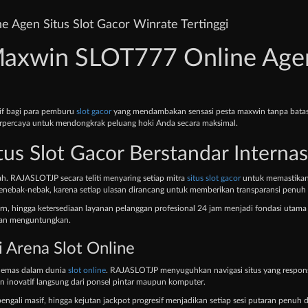
Agen Situs Slot Gacor Winrate Tertinggi
axwin SLOT777 Online Agen 
sif bagi para pemburu
slot gacor
yang mendambakan sensasi pesta maxwin tanpa batas
gen terpercaya untuk mendongkrak peluang hoki Anda secara maksimal.
s Slot Gacor Berstandar Internas
h. RAJASLOTJP secara teliti menyaring setiap mitra
situs slot gacor
untuk memastikan s
menebak-nebak, karena setiap ulasan dirancang untuk memberikan transparansi penu
rn, hingga ketersediaan layanan pelanggan profesional 24 jam menjadi fondasi utama
 dan menguntungkan.
i Arena Slot Online
ar emas dalam dunia
slot online
. RAJASLOTJP menyuguhkan navigasi situs yang respo
 inovatif langsung dari ponsel pintar maupun komputer.
l pengali masif, hingga kejutan jackpot progresif menjadikan setiap sesi putaran penuh