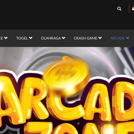
CE
TOGEL
OLAHRAGA
CRASH GAME
ARCADE