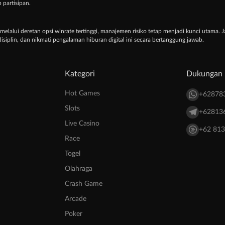
 partisipan.
lalui deretan opsi winrate tertinggi, manajemen risiko tetap menjadi kunci utama. J
disiplin, dan nikmati pengalaman hiburan digital ini secara bertanggung jawab.
Kategori
Dukungan
Hot Games
+62878
Slots
+62813
Live Casino
+62 813
Race
Togel
Olahraga
Crash Game
Arcade
Poker