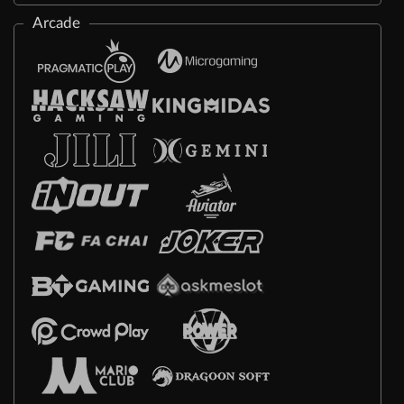
Arcade