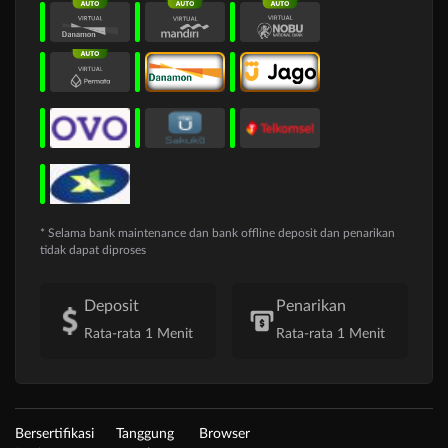
* Selama bank maintenance dan bank offline deposit dan penarikan
tidak dapat diproses
Deposit
Penarikan
Rata-rata 1 Menit
Rata-rata 1 Menit
Bersertifikasi
Tanggung
Browser