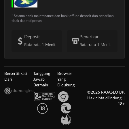
* Selama bank maintenance dan bank offline deposit dan penarikan
tidak dapat diproses
Deposit
Penarikan
Rata-rata 1 Menit
Rata-rata 1 Menit
Bersertifikasi
Tanggung
Browser
Dari
Jawab
Yang
Bermain
Didukung
©2026 RAJASLOTJP.
Hak cipta dilindungi |
18+