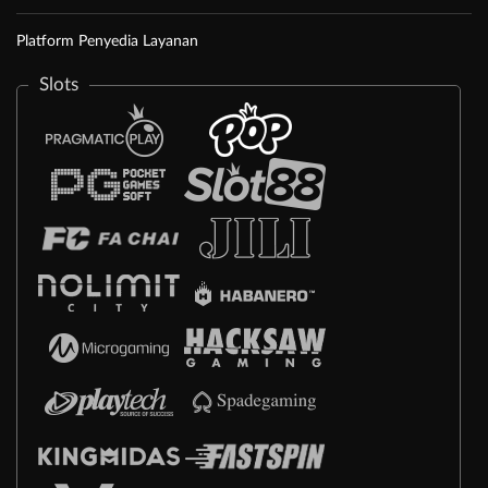
Platform Penyedia Layanan
Slots