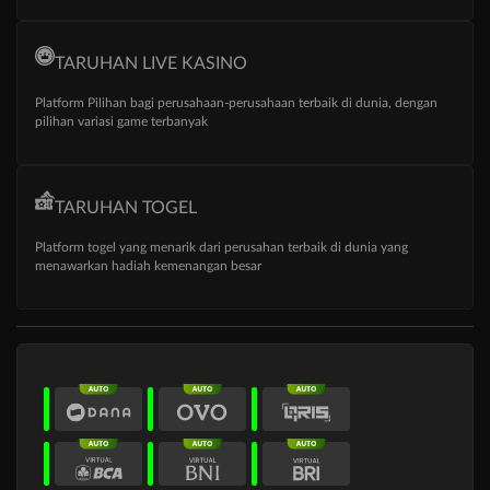
TARUHAN LIVE KASINO
Platform Pilihan bagi perusahaan-perusahaan terbaik di dunia, dengan
pilihan variasi game terbanyak
TARUHAN TOGEL
Platform togel yang menarik dari perusahan terbaik di dunia yang
menawarkan hadiah kemenangan besar