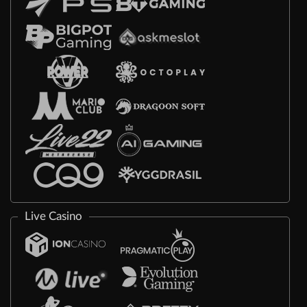
Live Casino