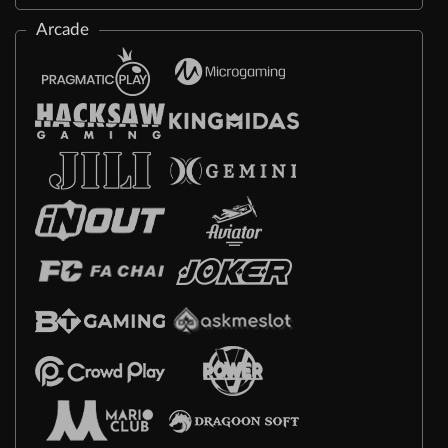
Arcade