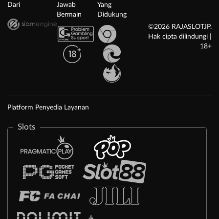
Dari
Jawab
Yang
Bermain
Didukung
©2026 RAJASLOTJP.
Hak cipta dilindungi |
18+
Platform Penyedia Layanan
Slots