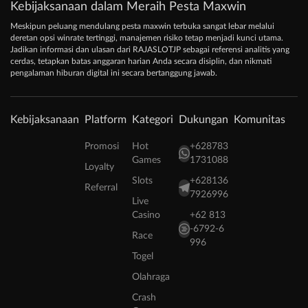
Kebijaksanaan dalam Meraih Pesta Maxwin
Meskipun peluang mendulang pesta maxwin terbuka sangat lebar melalui
deretan opsi winrate tertinggi, manajemen risiko tetap menjadi kunci utama.
Jadikan informasi dan ulasan dari RAJASLOTJP sebagai referensi analitis yang
cerdas, tetapkan batas anggaran harian Anda secara disiplin, dan nikmati
pengalaman hiburan digital ini secara bertanggung jawab.
Kebijaksanaan
Platform
Kategori
Dukungan
Komunitas
Promosi
Hot
+628783
Games
1731088
Loyalty
Slots
+628136
Referral
7926996
Live
Casino
+62 813
-6792-6
Race
996
Togel
Olahraga
Crash