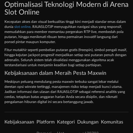
Optimalisasi Teknologi Modern di Arena
Slot Online
Kecepatan akses dan visual berkualitas tinggi kini menjadi standar emas dalam
dunia
slot online
. RAJASLOTJP menyuguhkan navigasi situs yang responsif,
memudahkan para member memantau pergerakan RTP live, membedah pola
putaran, hingga menikmati ribuan tema permainan inovatif langsung dari
ponsel pintar maupun komputer.
Fitur mutakhir seperti pembelian putaran gratis (freespin), simbol pengali masif,
hingga kejutan jackpot progresif menjadikan setiap sesi putaran penuh dengan
adrenalin. Seluruh sistem telah divalidasi menggunakan algoritma acak
terstandarisasi untuk menjamin keadilan bagi setiap partisipan.
Kebijaksanaan dalam Meraih Pesta Maxwin
Meskipun peluang mendulang pesta maxwin terbuka sangat lebar melalui
deretan opsi winrate tertinggi, manajemen risiko tetap menjadi kunci utama.
Jadikan informasi dan ulasan dari RAJASLOTJP sebagai referensi analitis yang
cerdas, tetapkan batas anggaran harian Anda secara disiplin, dan nikmati
pengalaman hiburan digital ini secara bertanggung jawab.
Kebijaksanaan
Platform
Kategori
Dukungan
Komunitas