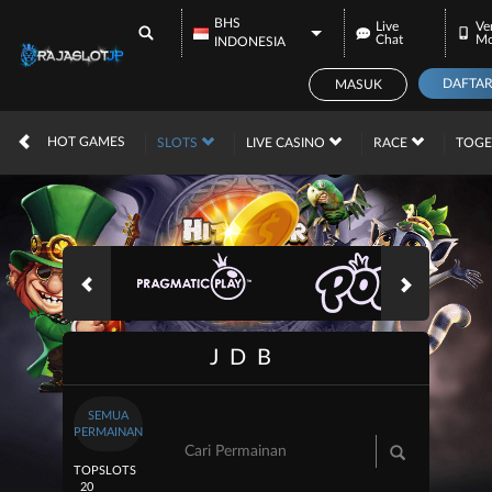
BHS
Live
Ve
Chat
Mo
INDONESIA
DAFTA
MASUK
IDR
12,663,522,
HOT GAMES
SLOTS
LIVE CASINO
RACE
TOG
JDB
SEMUA
PERMAINAN
TOP
SLOTS
20