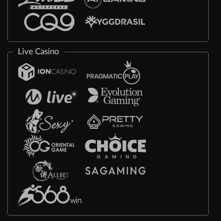
Live Casino