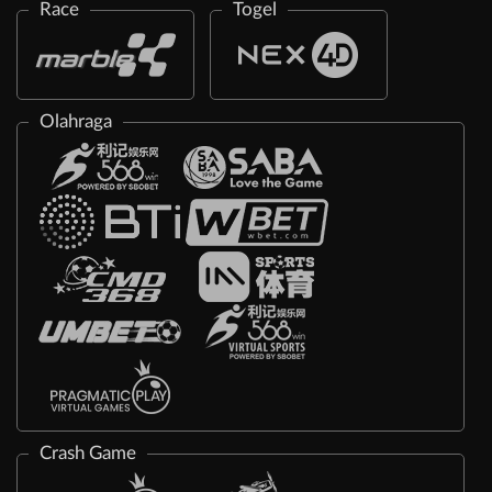
Race
Togel
Olahraga
Crash Game