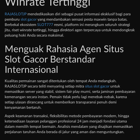
Winrate Tertinggi
RAJASLOTJP
mendedikasikan diri sebagai pusat informasi eksklusif bagi para
pemburu
slot gacor
yang mendambakan sensasi pesta maxwin tanpa batas.
Berbekal ekosistem
SLOT777
resmi, platform ini merangkum seluruh strategi
jitu, riset winrate tertinggi, hingga direktori agen terpercaya untuk mendongkrak
peluang hoki Anda secara maksimal.
Menguak Rahasia Agen Situs
Slot Gacor Berstandar
Internasional
Kualitas permainan sangat ditentukan oleh tempat Anda melangkah.
RAJASLOTJP secara teliti menyaring setiap mitra
situs slot gacor
untuk
memastikan server yang stabil, sistem fair play murni, serta jaminan pembayaran
kemenangan secara instan. Pemain tidak perlu lagi menebak-nebak, karena
setiap ulasan dirancang untuk memberikan transparansi penuh demi
kenyamanan bertaruh.
Aspek keamanan transaksi, fleksibilitas metode pembayaran modern, hingga
ketersediaan layanan pelanggan profesional 24 jam menjadi fondasi utama
dalam memilih tempat bermain. Analisis mendalam yang disajikan memastikan
perjalanan taruhan Anda berada di jalur yang aman dan menguntungkan.