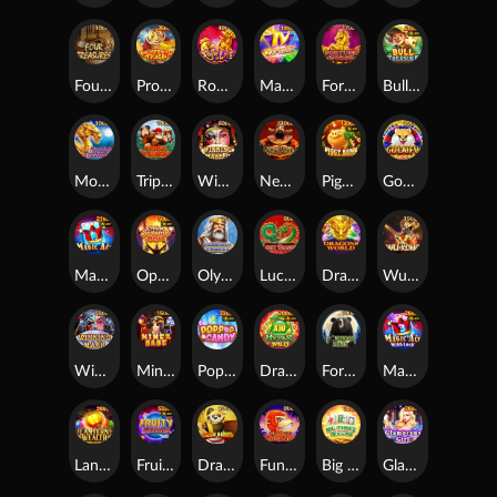
Four Treasures
Prosperity Tiger
Rooster In Love
MarvelousIV
FortuneHorse
Bull Treasure
Moonlight Treasure
TripleKingKong
Winning Mask II
New Year
Piggy Bank
GoLaiFu
Magic Ace
Open Sesame Mega
Olympian Temple
Lucky Dragons
DragonsWorld
Wukong
Winning Mask
MinerBabe
Pop Pop Candy
Dragon Soar - Hyper Wild
Formosa Bear
Magic Ace WILD LOCK
LanternWealth
Fruity Bonanza
Dragon Warrior
FunkyKingKong
Big Three Dragons
Glamorous Girl