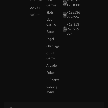
Promosi
Hot
+628783
Games
1731088
Loyalty
Slots
+628136
Referral
7926996
Live
Casino
+62 813
-6792-6
Race
996
Togel
Olahraga
Crash
Game
Arcade
Poker
E-Sports
Sabung
Ayam