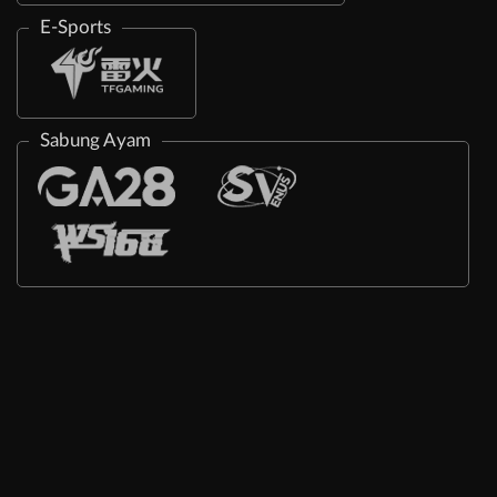
E-Sports
Sabung Ayam