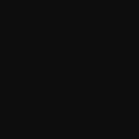
Tap Me!