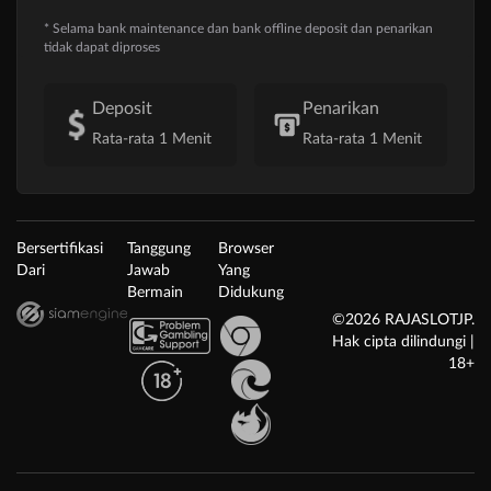
* Selama bank maintenance dan bank offline deposit dan penarikan
tidak dapat diproses
Deposit
Penarikan
Rata-rata 1 Menit
Rata-rata 1 Menit
Bersertifikasi
Tanggung
Browser
Dari
Jawab
Yang
Bermain
Didukung
©2026 RAJASLOTJP.
Hak cipta dilindungi |
18+