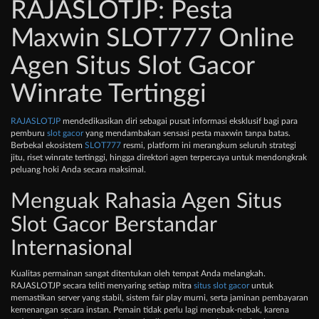
RAJASLOTJP: Pesta
Maxwin SLOT777 Online
Agen Situs Slot Gacor
Winrate Tertinggi
RAJASLOTJP
mendedikasikan diri sebagai pusat informasi eksklusif bagi para
pemburu
slot gacor
yang mendambakan sensasi pesta maxwin tanpa batas.
Berbekal ekosistem
SLOT777
resmi, platform ini merangkum seluruh strategi
jitu, riset winrate tertinggi, hingga direktori agen terpercaya untuk mendongkrak
peluang hoki Anda secara maksimal.
Menguak Rahasia Agen Situs
Slot Gacor Berstandar
Internasional
Kualitas permainan sangat ditentukan oleh tempat Anda melangkah.
RAJASLOTJP secara teliti menyaring setiap mitra
situs slot gacor
untuk
memastikan server yang stabil, sistem fair play murni, serta jaminan pembayaran
kemenangan secara instan. Pemain tidak perlu lagi menebak-nebak, karena