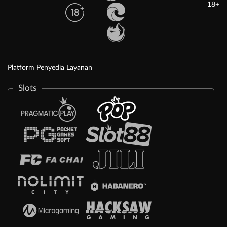
18+
Platform Penyedia Layanan
Slots