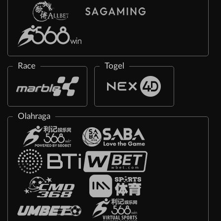
Race
Togel
Olahraga