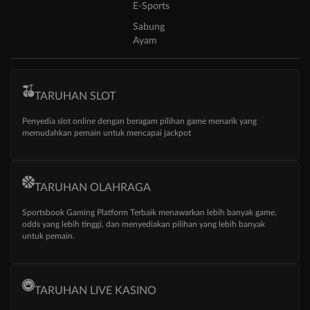
E-Sports
Sabung
Ayam
TARUHAN SLOT
Penyedia slot online dengan beragam pilihan game menarik yang
memudahkan pemain untuk mencapai jackpot
TARUHAN OLAHRAGA
Sportsbook Gaming Platform Terbaik menawarkan lebih banyak game,
odds yang lebih tinggi, dan menyediakan pilihan yang lebih banyak
untuk pemain.
TARUHAN LIVE KASINO