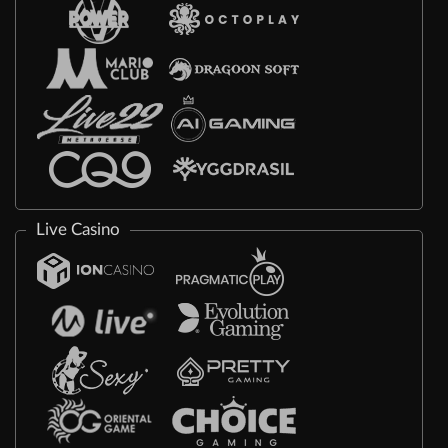
Live Casino