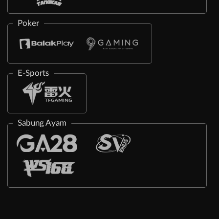
Poker
E-Sports
Sabung Ayam