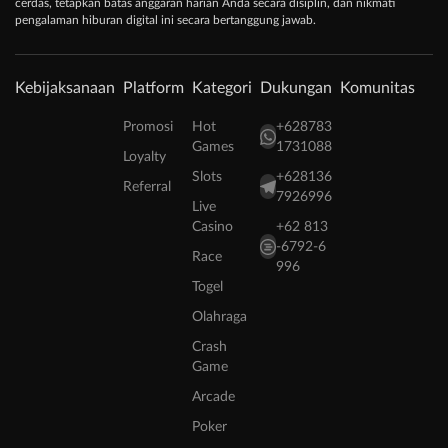
cerdas, tetapkan batas anggaran harian Anda secara disiplin, dan nikmati
pengalaman hiburan digital ini secara bertanggung jawab.
Kebijaksanaan
Platform
Kategori
Dukungan
Komunitas
Promosi
Hot
+628783
Games
1731088
Loyalty
Slots
+628136
Referral
7926996
Live
Casino
+62 813
-6792-6
Race
996
Togel
Olahraga
Crash
Game
Arcade
Poker