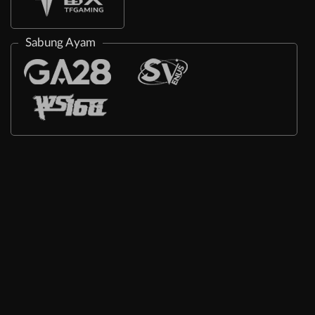
Sabung Ayam