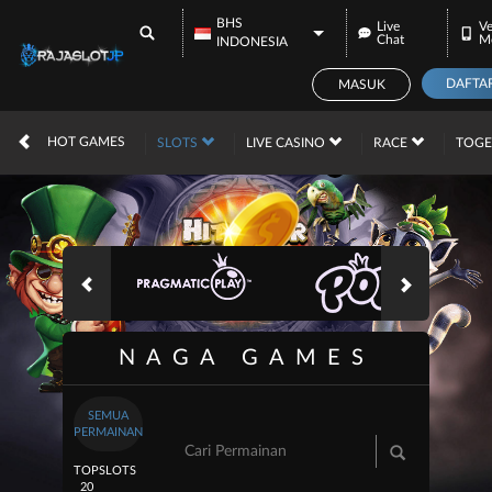
BHS
Live
Ve
Chat
M
INDONESIA
DAFTA
MASUK
IDR
12,739,093,
HOT GAMES
SLOTS
LIVE CASINO
RACE
TOG
NAGA GAMES
SEMUA
PERMAINAN
TOP
SLOTS
20