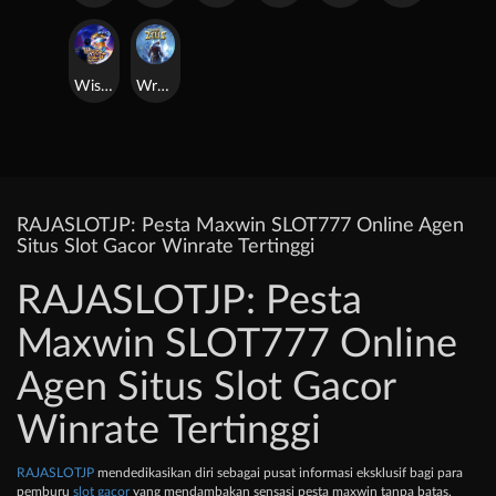
Wishes of the Genie
Wrath of Zeus
RAJASLOTJP: Pesta Maxwin SLOT777 Online Agen
Situs Slot Gacor Winrate Tertinggi
RAJASLOTJP: Pesta
Maxwin SLOT777 Online
Agen Situs Slot Gacor
Winrate Tertinggi
RAJASLOTJP
mendedikasikan diri sebagai pusat informasi eksklusif bagi para
pemburu
slot gacor
yang mendambakan sensasi pesta maxwin tanpa batas.