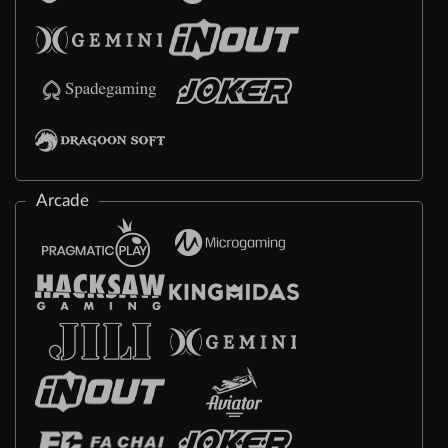
Arcade