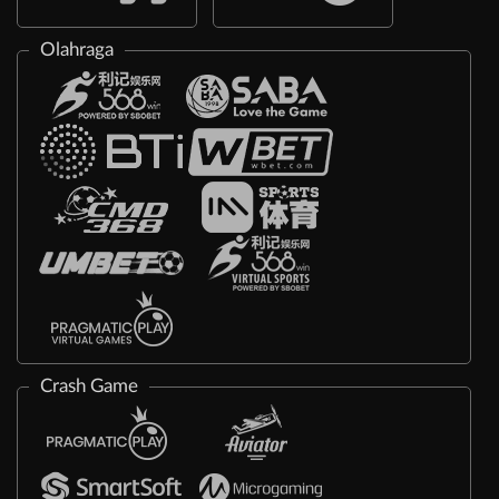
Olahraga
Crash Game