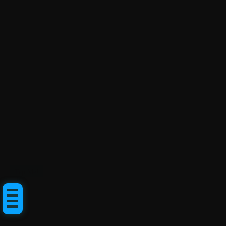
Tap Me!