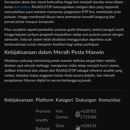
Kecepatan akses dan visual berkualitas tinggi kini menjadi standar emas dalam
dunia
slot online
. RAJASLOTJP menyuguhkan navigasi situs yang responsif,
memudahkan para member memantau pergerakan RTP live, membedah pola
putaran, hingga menikmati ribuan tema permainan inovatif langsung dari
ponsel pintar maupun komputer.
Fitur mutakhir seperti pembelian putaran gratis (freespin), simbol pengali masif,
hingga kejutan jackpot progresif menjadikan setiap sesi putaran penuh dengan
adrenalin. Seluruh sistem telah divalidasi menggunakan algoritma acak
terstandarisasi untuk menjamin keadilan bagi setiap partisipan.
Kebijaksanaan dalam Meraih Pesta Maxwin
Meskipun peluang mendulang pesta maxwin terbuka sangat lebar melalui
deretan opsi winrate tertinggi, manajemen risiko tetap menjadi kunci utama.
Jadikan informasi dan ulasan dari RAJASLOTJP sebagai referensi analitis yang
cerdas, tetapkan batas anggaran harian Anda secara disiplin, dan nikmati
pengalaman hiburan digital ini secara bertanggung jawab.
Kebijaksanaan
Platform
Kategori
Dukungan
Komunitas
Promosi
Hot
+628783
Games
1731088
Loyalty
Slots
+628136
Referral