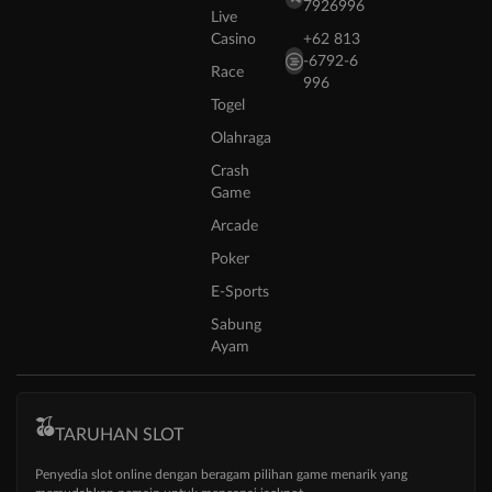
7926996
Live
Casino
+62 813
-6792-6
Race
996
Togel
Olahraga
Crash
Game
Arcade
Poker
E-Sports
Sabung
Ayam
TARUHAN SLOT
Penyedia slot online dengan beragam pilihan game menarik yang