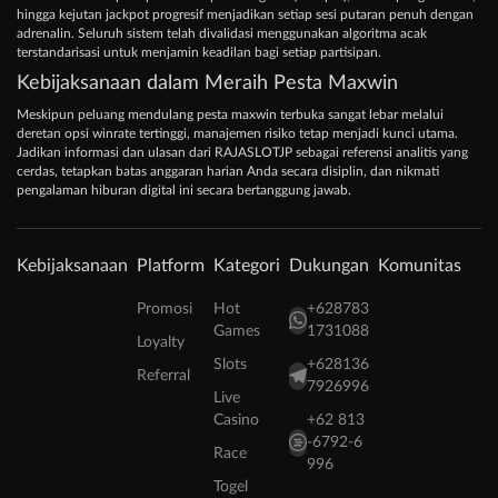
hingga kejutan jackpot progresif menjadikan setiap sesi putaran penuh dengan
adrenalin. Seluruh sistem telah divalidasi menggunakan algoritma acak
terstandarisasi untuk menjamin keadilan bagi setiap partisipan.
Kebijaksanaan dalam Meraih Pesta Maxwin
Meskipun peluang mendulang pesta maxwin terbuka sangat lebar melalui
deretan opsi winrate tertinggi, manajemen risiko tetap menjadi kunci utama.
Jadikan informasi dan ulasan dari RAJASLOTJP sebagai referensi analitis yang
cerdas, tetapkan batas anggaran harian Anda secara disiplin, dan nikmati
pengalaman hiburan digital ini secara bertanggung jawab.
Kebijaksanaan
Platform
Kategori
Dukungan
Komunitas
Promosi
Hot
+628783
Games
1731088
Loyalty
Slots
+628136
Referral
7926996
Live
Casino
+62 813
-6792-6
Race
996
Togel