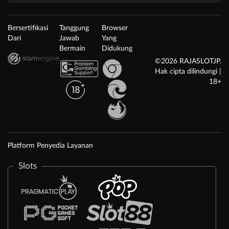
Bersertifikasi
Tanggung
Browser
Dari
Jawab
Yang
Bermain
Didukung
©2026 RAJASLOTJP.
Hak cipta dilindungi |
18+
Platform Penyedia Layanan
Slots