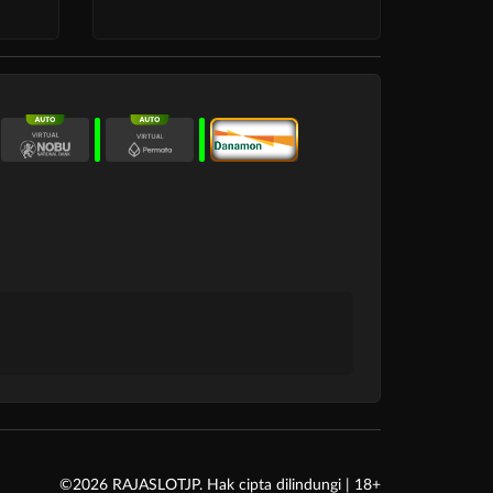
©2026 RAJASLOTJP. Hak cipta dilindungi | 18+