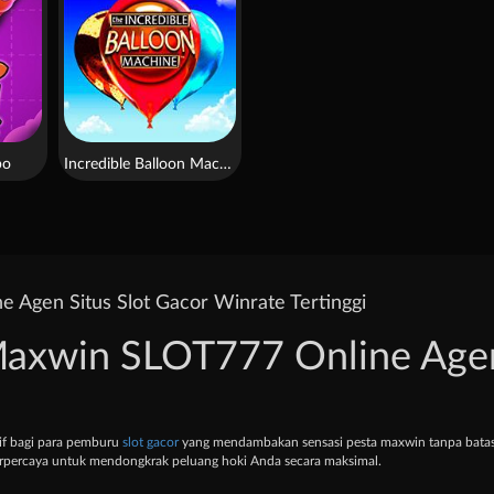
bo
Incredible Balloon Machine
Agen Situs Slot Gacor Winrate Tertinggi
axwin SLOT777 Online Agen 
sif bagi para pemburu
slot gacor
yang mendambakan sensasi pesta maxwin tanpa batas
gen terpercaya untuk mendongkrak peluang hoki Anda secara maksimal.