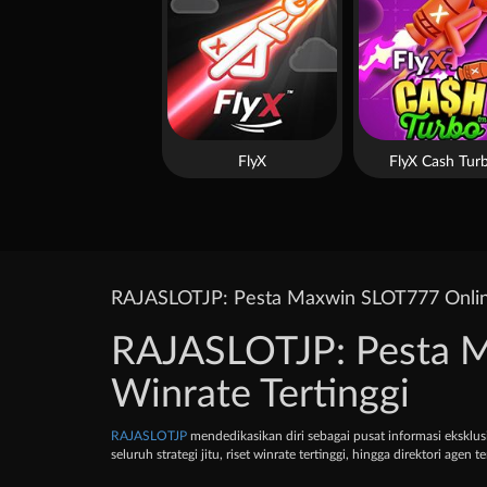
FlyX
FlyX Cash Tur
RAJASLOTJP: Pesta Maxwin SLOT777 Online 
RAJASLOTJP: Pesta M
Winrate Tertinggi
RAJASLOTJP
mendedikasikan diri sebagai pusat informasi eksklu
seluruh strategi jitu, riset winrate tertinggi, hingga direktori a