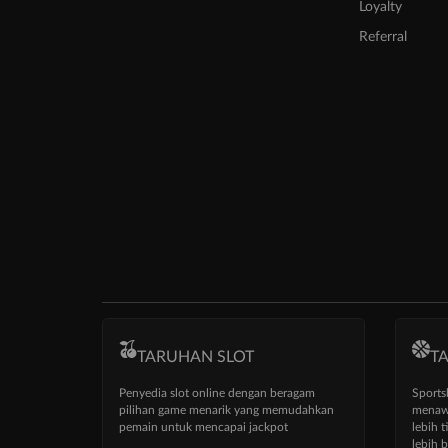
Loyalty
Referral
TARUHAN SLOT
T
Penyedia slot online dengan beragam
Sports
pilihan game menarik yang memudahkan
menawa
pemain untuk mencapai jackpot
lebih 
lebih 