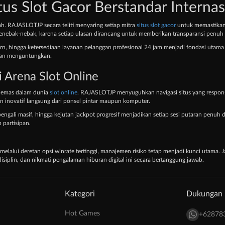
s Slot Gacor Berstandar Internas
h. RAJASLOTJP secara teliti menyaring setiap mitra
situs slot gacor
untuk memastikan s
menebak-nebak, karena setiap ulasan dirancang untuk memberikan transparansi penu
rn, hingga ketersediaan layanan pelanggan profesional 24 jam menjadi fondasi utama
 dan menguntungkan.
i Arena Slot Online
ar emas dalam dunia
slot online
. RAJASLOTJP menyuguhkan navigasi situs yang respo
 inovatif langsung dari ponsel pintar maupun komputer.
l pengali masif, hingga kejutan jackpot progresif menjadikan setiap sesi putaran penuh
 partisipan.
lalui deretan opsi winrate tertinggi, manajemen risiko tetap menjadi kunci utama. J
disiplin, dan nikmati pengalaman hiburan digital ini secara bertanggung jawab.
Kategori
Dukungan
Hot Games
+62878