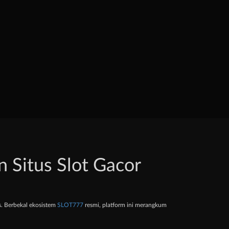
Situs Slot Gacor
. Berbekal ekosistem
SLOT777
resmi, platform ini merangkum