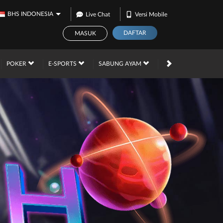
BHS INDONESIA
Live Chat
Versi Mobile
DAFTAR
MASUK
PROMOSI
POKER
E-SPORTS
SABUNG AYAM