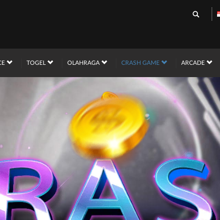
CE
TOGEL
OLAHRAGA
CRASH GAME
ARCADE