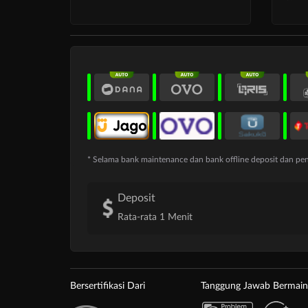
* Selama bank maintenance dan bank offline deposit dan pen
Deposit
Rata-rata 1 Menit
Bersertifikasi Dari
Tanggung Jawab Bermain