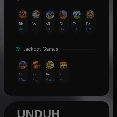
Rhapsody of Muertos
Wings of Iguazu
Mighty Panda
Glory Of Rome
Ze Zeus
Pandemic Rising
AdvantPlay
PG Soft
MicroGaming
Habanero
Hacksaw
Pragmatic Play
Jackpot Games
Orphan Organ
King Of Spears
Anaconda Gold
9 Masks of Fire™ HyperSpins™
MicroGaming
Pragmatic Play
Pragmatic Play
MicroGaming
UNDUH