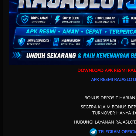
Crash Game
DOWNLOAD APK RESMI RAJ
APK RESMI RAJASLOTJ
BONUS DEPOSIT HARIAN
SEGERA KLAIM BONUS DE
TURNOVER HANYA 1
HUBUNGI LAYANAN RAJASLOTJ
TELEGRAM OFFICI