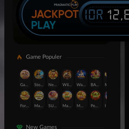
IDR
12,
JACKPOT
PLAY
Game Populer
Gates of Olympus POP
Storm of Seth 2
Nezha 2
Wild Bounty Showdown
Way of Ninja
BANDITO RETURNS
Mahjong Magic
Gates of Dragon Jackpot Play
Fortune Gems 500
Mahjong Ways
SUPER ELEMENTS 2
Mahjong Wins Triple Pot
MUSCLE FORTUNE CAT
Pedas Gila
Lucky Neko
Roma
New Games