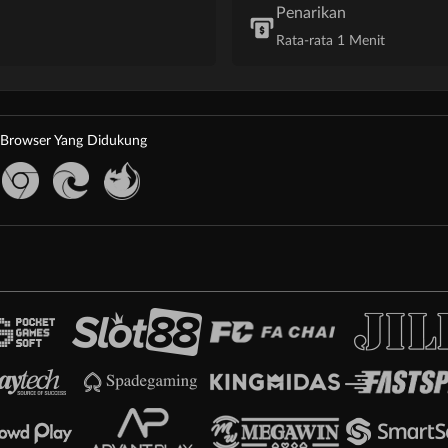
Penarikan
Rata-rata 1 Menit
Browser Yang Didukung