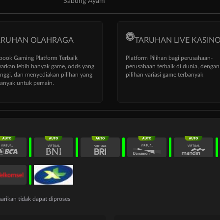
Sabung Ayam
ARUHAN OLAHRAGA
TARUHAN LIVE KASIN
book Gaming Platform Terbaik
Platform Pilihan bagi perusahaan-
rkan lebih banyak game, odds yang
perusahaan terbaik di dunia, dengan
tinggi, dan menyediakan pilihan yang
pilihan variasi game terbanyak
banyak untuk pemain.
arikan tidak dapat diproses