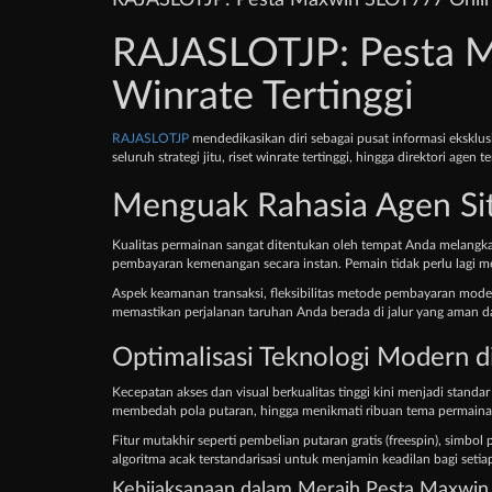
RAJASLOTJP: Pesta M
Winrate Tertinggi
RAJASLOTJP
mendedikasikan diri sebagai pusat informasi eksklu
seluruh strategi jitu, riset winrate tertinggi, hingga direktori a
Menguak Rahasia Agen Situ
Kualitas permainan sangat ditentukan oleh tempat Anda melangka
pembayaran kemenangan secara instan. Pemain tidak perlu lagi 
Aspek keamanan transaksi, fleksibilitas metode pembayaran mode
memastikan perjalanan taruhan Anda berada di jalur yang aman
Optimalisasi Teknologi Modern d
Kecepatan akses dan visual berkualitas tinggi kini menjadi stand
membedah pola putaran, hingga menikmati ribuan tema permainan
Fitur mutakhir seperti pembelian putaran gratis (freespin), simbo
algoritma acak terstandarisasi untuk menjamin keadilan bagi setiap
Kebijaksanaan dalam Meraih Pesta Maxwin