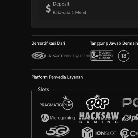
Deposit
Rata-rata 1 Menit
Bersertifikasi Dari
Tanggung Jawab Bermain
Platform Penyedia Layanan
Slots