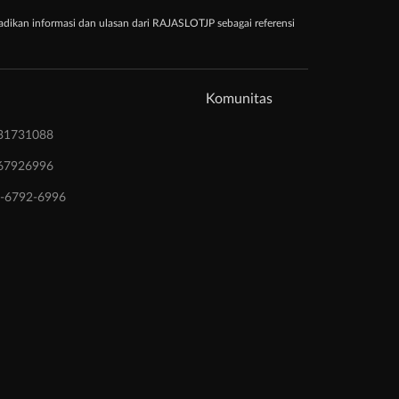
adikan informasi dan ulasan dari RAJASLOTJP sebagai referensi
Komunitas
31731088
67926996
-6792-6996