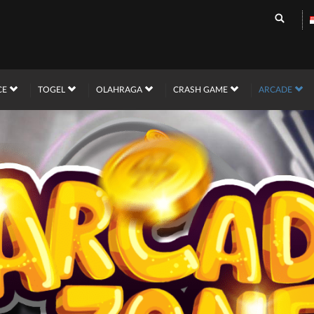
CE
TOGEL
OLAHRAGA
CRASH GAME
ARCADE