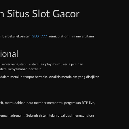
Situs Slot Gacor
. Berbekal ekosistem
SLOT777
resmi, platform ini merangkum
ional
erver yang stabil, sistem fair play murni, serta jaminan
h demi kenyamanan bertaruh.
 dalam memilih tempat bermain. Analisis mendalam yang disajikan
nsif, memudahkan para member memantau pergerakan RTP live,
 dengan adrenalin. Seluruh sistem telah divalidasi menggunakan