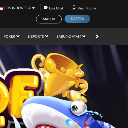
BHS INDONESIA
Live Chat
Versi Mobile
DAFTAR
MASUK
PROMOSI
POKER
E-SPORTS
SABUNG AYAM