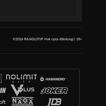
©2026 RAJASLOTJP. Hak cipta dilindungi | 18+