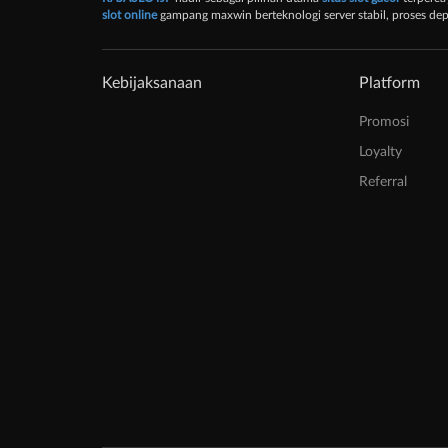
slot online
gampang maxwin berteknologi server stabil, proses de
Kebijaksanaan
Platform
Promosi
Loyalty
Referral