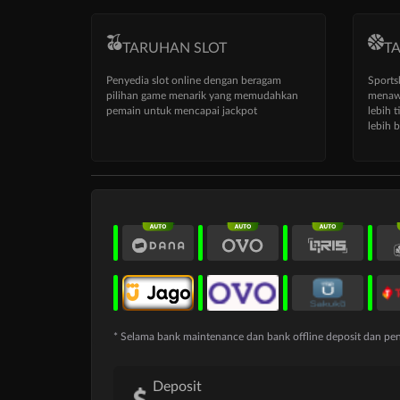
TARUHAN SLOT
T
Penyedia slot online dengan beragam
Sports
pilihan game menarik yang memudahkan
menawa
pemain untuk mencapai jackpot
lebih 
lebih 
* Selama bank maintenance dan bank offline deposit dan pen
Deposit