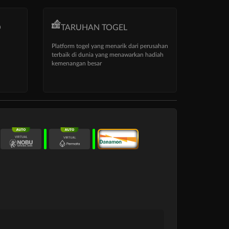
O
TARUHAN TOGEL
Platform togel yang menarik dari perusahan
terbaik di dunia yang menawarkan hadiah
kemenangan besar