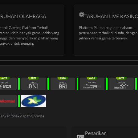
ARUHAN OLAHRAGA
TARUHAN LIVE KASIN
book Gaming Platform Terbaik
Platform Pilihan bagi perusahaan-
rkan lebih banyak game, odds yang
perusahaan terbaik di dunia, dengan
tinggi, dan menyediakan pilihan yang
pilihan variasi game terbanyak
banyak untuk pemain.
arikan tidak dapat diproses
Penarikan