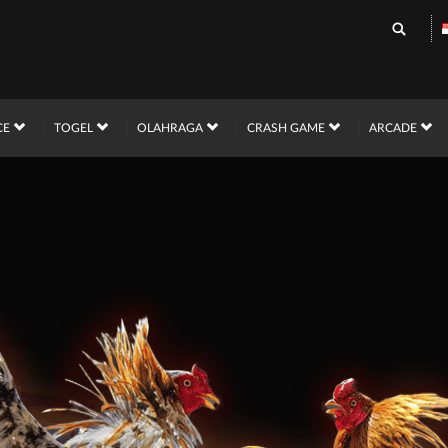
CE
TOGEL
OLAHRAGA
CRASH GAME
ARCADE