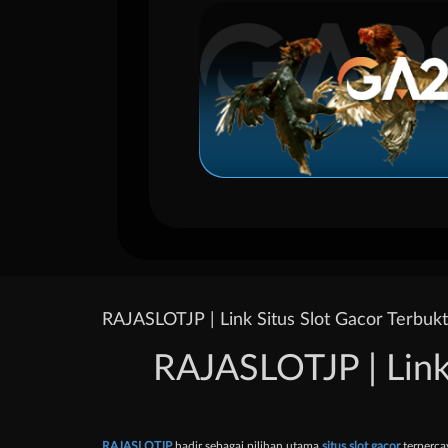
RAJASLOTJP | Link Situs Slot Gacor Terbu
RAJASLOTJP | Link
RAJASLOTJP
hadir sebagai pilihan utama
situs slot gacor
terperca