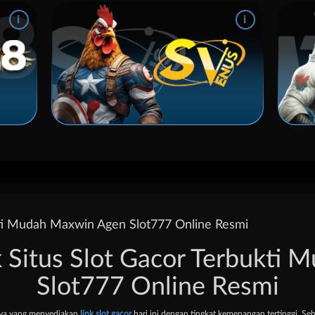
i
i
kti Mudah Maxwin Agen Slot777 Online Resmi
 Situs Slot Gacor Terbukti
Slot777 Online Resmi
ya yang menyediakan
link slot gacor
hari ini dengan tingkat kemenangan tertinggi. Se