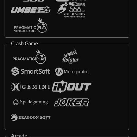
Crash Game
Arcade