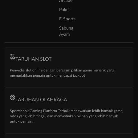
Arcade
Poker
E-Sports
Sabung
Ayam
TARUHAN SLOT
Penyedia slot online dengan beragam pilihan game menarik yang
memudahkan pemain untuk mencapai jackpot
TARUHAN OLAHRAGA
Sportsbook Gaming Platform Terbaik menawarkan lebih banyak game,
odds yang lebih tinggi, dan menyediakan pilihan yang lebih banyak
untuk pemain.