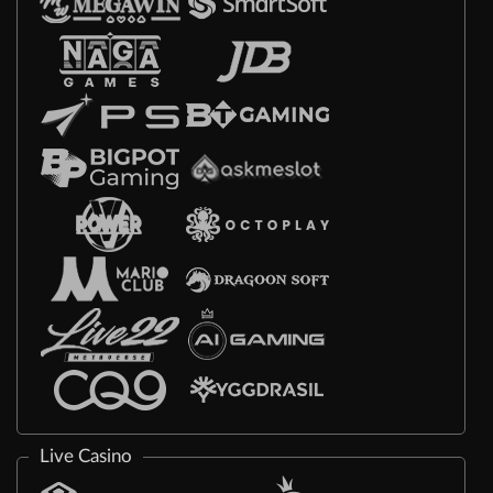
Live Casino