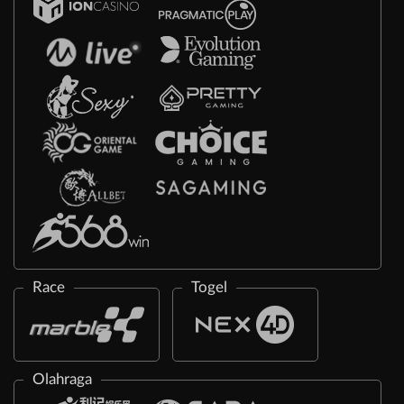
Race
Togel
Olahraga