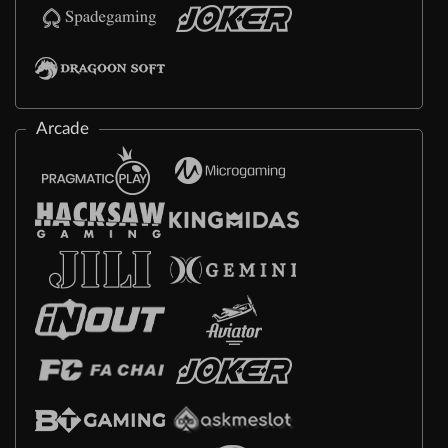
Arcade