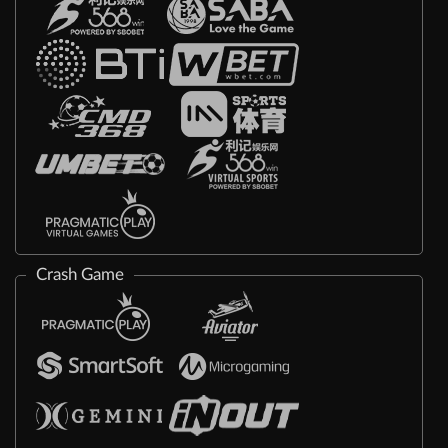
Crash Game