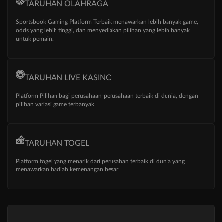
TARUHAN OLAHRAGA
Sportsbook Gaming Platform Terbaik menawarkan lebih banyak game,
odds yang lebih tinggi, dan menyediakan pilihan yang lebih banyak
untuk pemain.
TARUHAN LIVE KASINO
Platform Pilihan bagi perusahaan-perusahaan terbaik di dunia, dengan
pilihan variasi game terbanyak
TARUHAN TOGEL
Platform togel yang menarik dari perusahan terbaik di dunia yang
menawarkan hadiah kemenangan besar