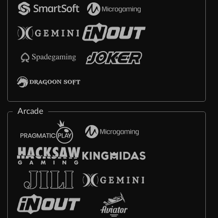
Arcade