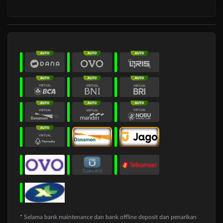
* Selama bank maintenance dan bank offline deposit dan penarikan