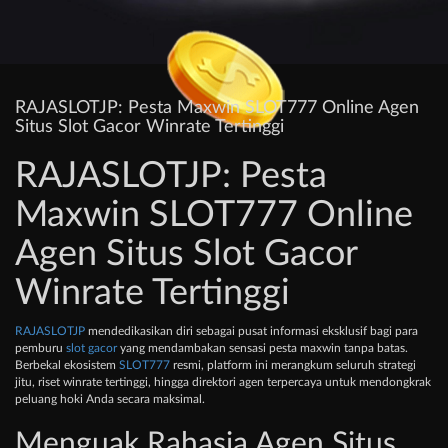
RAJASLOTJP: Pesta Maxwin SLOT777 Online Agen
Situs Slot Gacor Winrate Tertinggi
RAJASLOTJP: Pesta
Maxwin SLOT777 Online
Agen Situs Slot Gacor
Winrate Tertinggi
RAJASLOTJP
mendedikasikan diri sebagai pusat informasi eksklusif bagi para
pemburu
slot gacor
yang mendambakan sensasi pesta maxwin tanpa batas.
Berbekal ekosistem
SLOT777
resmi, platform ini merangkum seluruh strategi
jitu, riset winrate tertinggi, hingga direktori agen terpercaya untuk mendongkrak
peluang hoki Anda secara maksimal.
Menguak Rahasia Agen Situs