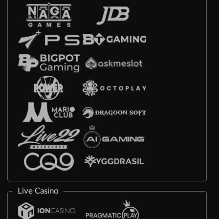
Live Casino