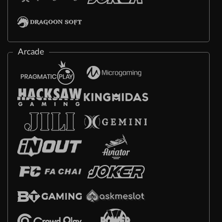
Arcade