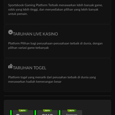
Sportsbook Gaming Platform Terbaik menawarkan lebih banyak game,
odds yang lebih tinggi, dan menyediakan pilihan yang lebih banyak
untuk pemain.
TARUHAN LIVE KASINO
Platform Pilihan bagi perusahaan-perusahaan terbaik di dunia, dengan
pilihan variasi game terbanyak
TARUHAN TOGEL
Platform togel yang menarik dari perusahan terbaik di dunia yang
menawarkan hadiah kemenangan besar