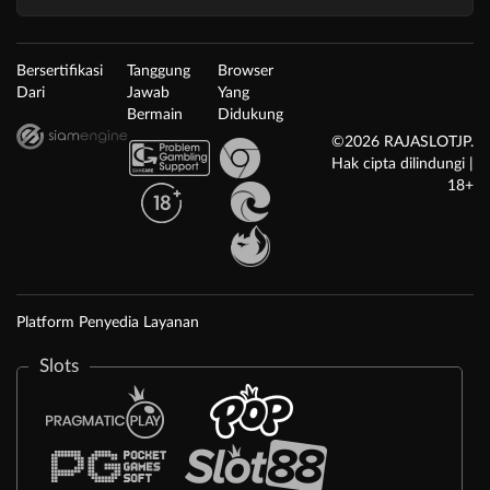
Bersertifikasi
Tanggung
Browser
Dari
Jawab
Yang
Bermain
Didukung
©2026 RAJASLOTJP.
Hak cipta dilindungi |
18+
Platform Penyedia Layanan
Slots