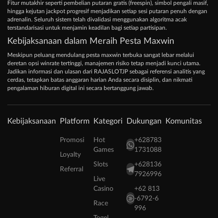
Fitur mutakhir seperti pembelian putaran gratis (freespin), simbol pengali masif,
hingga kejutan jackpot progresif menjadikan setiap sesi putaran penuh dengan
adrenalin. Seluruh sistem telah divalidasi menggunakan algoritma acak
terstandarisasi untuk menjamin keadilan bagi setiap partisipan.
Kebijaksanaan dalam Meraih Pesta Maxwin
Meskipun peluang mendulang pesta maxwin terbuka sangat lebar melalui
deretan opsi winrate tertinggi, manajemen risiko tetap menjadi kunci utama.
Jadikan informasi dan ulasan dari RAJASLOTJP sebagai referensi analitis yang
cerdas, tetapkan batas anggaran harian Anda secara disiplin, dan nikmati
pengalaman hiburan digital ini secara bertanggung jawab.
Kebijaksanaan
Platform
Kategori
Dukungan
Komunitas
Promosi
Hot
+628783
Games
1731088
Loyalty
Slots
+628136
Referral
7926996
Live
Casino
+62 813
-6792-6
Race
996
Togel