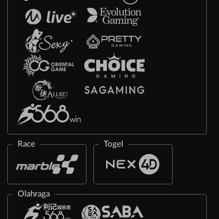
Race
Togel
Olahraga