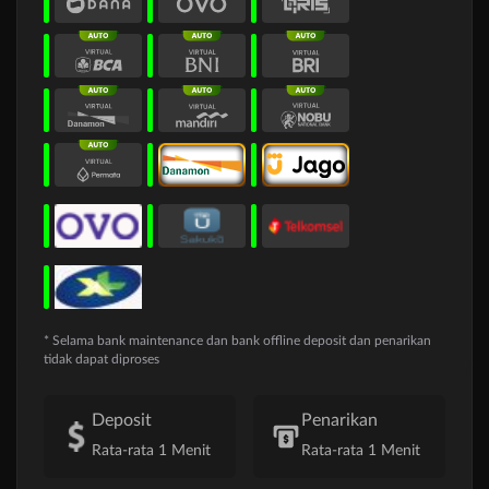
* Selama bank maintenance dan bank offline deposit dan penarikan
tidak dapat diproses
Deposit
Penarikan
Rata-rata 1 Menit
Rata-rata 1 Menit