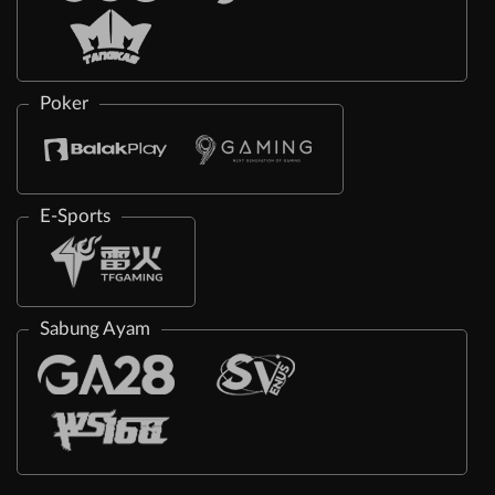
Poker
E-Sports
Sabung Ayam