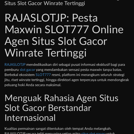
Situs Slot Gacor Winrate Tertinggi
RAJASLOTJP: Pesta
Maxwin SLOT777 Online
Agen Situs Slot Gacor
Winrate Tertinggi
RAJASLOTJP
mendedikasikan diri sebagai pusat informasi eksklusif bagi para
pemburu
slot gacor
yang mendambakan sensasi pesta maxwin tanpa batas.
Berbekal ekosistem
SLOT777
resmi, platform ini merangkum seluruh strategi
jitu, riset winrate tertinggi, hingga direktori agen terpercaya untuk mendongkrak
peluang hoki Anda secara maksimal.
Menguak Rahasia Agen Situs
Slot Gacor Berstandar
Internasional
Kualitas permainan sangat ditentukan oleh tempat Anda melangkah.
RAJASLOTJP secara teliti menyaring setiap mitra
situs slot gacor
untuk