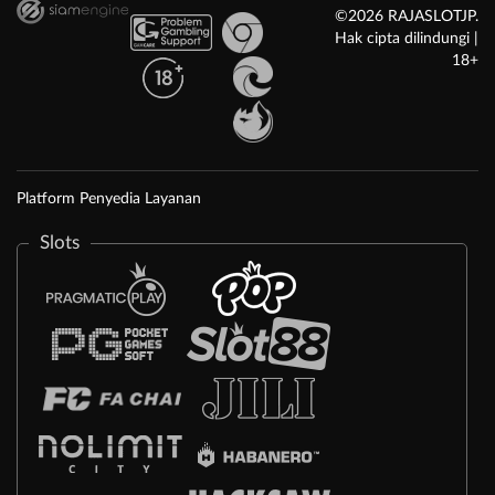
©2026 RAJASLOTJP.
Hak cipta dilindungi |
18+
Platform Penyedia Layanan
Slots