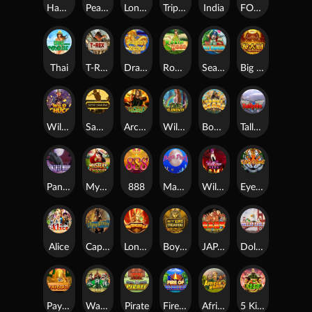
Happy Lantern
Peace&Long Life
Long Teng Hu Xiao
Triple Twister
India
FORTUNE
Thai
T-REX
Dragon's Riches
Robin Hood
Sea Captain
Big Prosperity
Wild Chuco
Samurai
Archer
Wild Elements
Bonus Bears
Tally Ho
Panther Moon
Mystery Of The Orient
888
Magic Pearl
Wild Fox
Eyes of Fortune
Alice
Captain
LongTengHuXiao2
Boy King
JAPAN
Dollar Eagle
Pay Dirt
Water Margin
Pirate
Fire of Riverside
African Wildlife
5 Kings