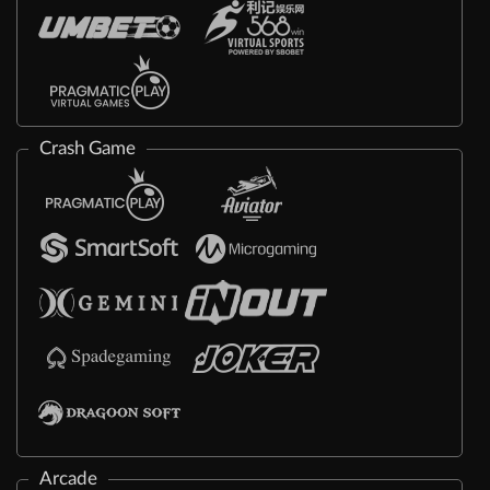
Crash Game
Arcade