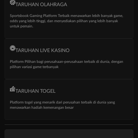
TARUHAN OLAHRAGA
Sportsbook Gaming Platform Terbaik menawarkan lebih banyak game,
odds yang lebih tinggi, dan menyediakan pilihan yang lebih banyak
untuk pemain.
TARUHAN LIVE KASINO
Platform Pilihan bagi perusahaan-perusahaan terbaik di dunia, dengan
pilihan variasi game terbanyak
TARUHAN TOGEL
Platform togel yang menarik dari perusahan terbaik di dunia yang
menawarkan hadiah kemenangan besar