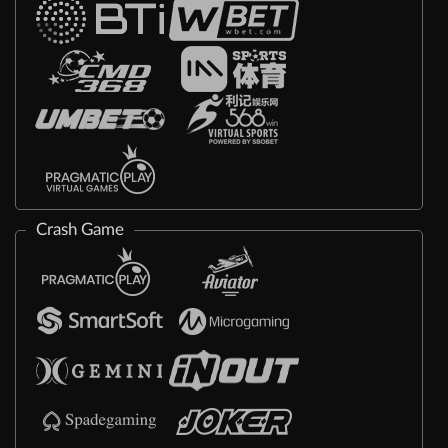
Crash Game