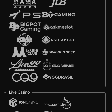
Live Casino