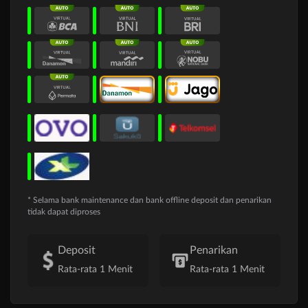
* Selama bank maintenance dan bank offline deposit dan penarikan
tidak dapat diproses
Deposit
Penarikan
Rata-rata 1 Menit
Rata-rata 1 Menit