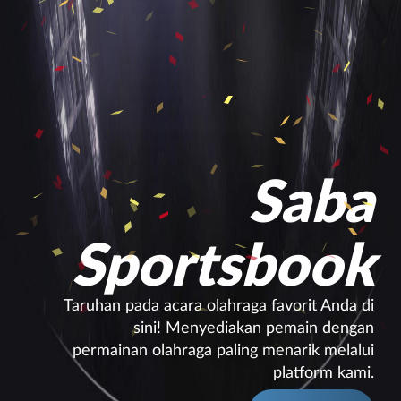
Saba
Sportsbook
Taruhan pada acara olahraga favorit Anda di
sini! Menyediakan pemain dengan
permainan olahraga paling menarik melalui
platform kami.