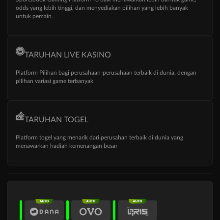
odds yang lebih tinggi, dan menyediakan pilihan yang lebih banyak
untuk pemain.
TARUHAN LIVE KASINO
Platform Pilihan bagi perusahaan-perusahaan terbaik di dunia, dengan
pilihan variasi game terbanyak
TARUHAN TOGEL
Platform togel yang menarik dari perusahan terbaik di dunia yang
menawarkan hadiah kemenangan besar