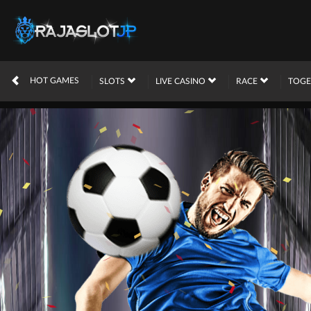
HOT GAMES
SLOTS
LIVE CASINO
RACE
TOG