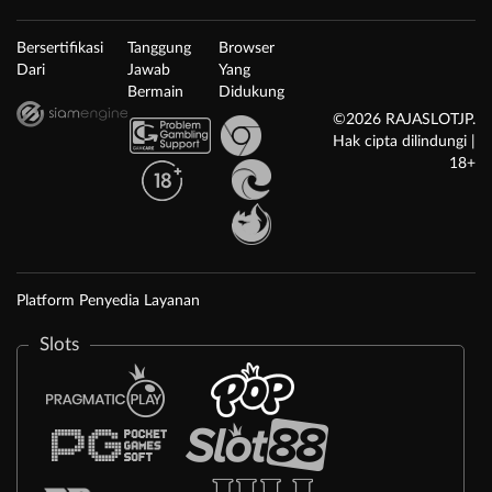
Bersertifikasi
Tanggung
Browser
Dari
Jawab
Yang
Bermain
Didukung
©2026 RAJASLOTJP.
Hak cipta dilindungi |
18+
Platform Penyedia Layanan
Slots